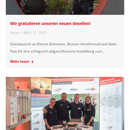
Wir gratulieren unseren neuen Gesellen!
News
März 15, 2023
Glückwunsch an Dennis Birkmaier, Munzer Almahmoud und Abdo
Fate für ihre erfolgreich abgeschlossene Ausbildung zum…
Mehr lesen