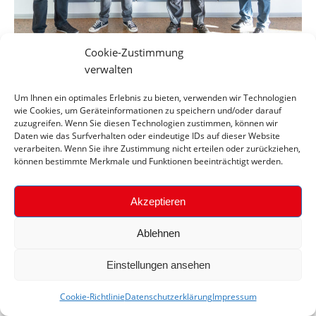
Cookie-Zustimmung
Ehrung unserer Azubis!
verwalten
News
Oktober 26, 2021
Um Ihnen ein optimales Erlebnis zu bieten, verwenden wir Technologien
wie Cookies, um Geräteinformationen zu speichern und/oder darauf
Anstrengung und Engagement während der Ausbildung wird bei
zuzugreifen. Wenn Sie diesen Technologien zustimmen, können wir
R.I.E.MPP belohnt! Zwei unserer Auszubildenden bekamen
Daten wie das Surfverhalten oder eindeutige IDs auf dieser Website
verarbeiten. Wenn Sie ihre Zustimmung nicht erteilen oder zurückziehen,
aufgrund…
können bestimmte Merkmale und Funktionen beeinträchtigt werden.
Mehr lesen
Akzeptieren
Ablehnen
Einstellungen ansehen
Cookie-Richtlinie
Datenschutzerklärung
Impressum