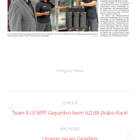
Category:
News
Kommentarnavigation
ZURÜCK
Vorheriger
Team R.I.E.MPP-Geparden beim AZUBI-Drabo-Race!
Beitrag:
NÄCHSTES
Nächster
Unserer neuen Gesellen!