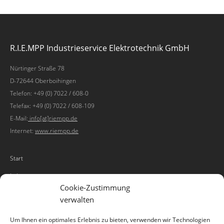
R.I.E.MPP Industrieservice Elektrotechnik GmbH
Nürtinger Straße 78
D-72644 Oberboihingen
Telefon: +49 (0) 7022 / 608-0
Telefax: +49 (0) 7022 / 608-109
E-Mail:
info[at]riempp.de
Internet:
www.riempp.de
Start
Leistungen
Cookie-Zustimmung
enlynx
verwalten
Karriere
Um Ihnen ein optimales Erlebnis zu bieten, verwenden wir Technologien