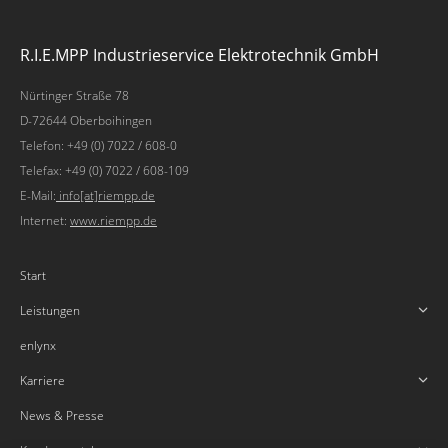
R.I.E.MPP Industrieservice Elektrotechnik GmbH
Nürtinger Straße 78
D-72644 Oberboihingen
Telefon: +49 (0) 7022 / 608-0
Telefax: +49 (0) 7022 / 608-109
E-Mail:
info[at]riempp.de
Internet:
www.riempp.de
Start
Leistungen
enlynx
Karriere
News & Presse