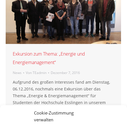
Exkursion zum Thema: „Energie und
Energiemanagement“
News
Von
TEadmin
Dezember 7, 2016
Aufgrund des großen Interesses fand am Dienstag,
06.12.2016, nochmals eine Exkursion über das
Thema „Energie & Energiemanagement“ für
Studenten der Hochschule Esslingen in unserem
Hause statt. Das Thema „Energie &
Cookie-Zustimmung
Energiemanagement“ ist sowohl für den
verwalten
Studiengang Wirtschaftsingenieurwesen als auch für