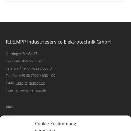
R.I.E.MPP Industrieservice Elektrotechnik GmbH
Nürtinger Straße 78
D-72644 Oberboihingen
Telefon: +49 (0) 7022 / 608-0
Telefax: +49 (0) 7022 / 608-109
E-Mail:
info[at]riempp.de
Internet:
www.riempp.de
Start
Leistungen
Cookie-Zustimmung
enlynx
verwalten