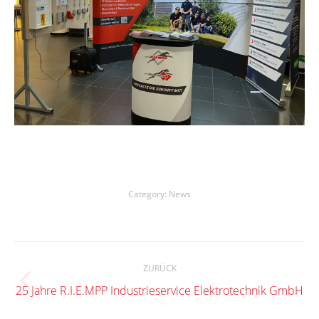
Category:
News
Kommentarnavigation
ZURÜCK
Vorheriger
25 Jahre R.I.E.MPP Industrieservice Elektrotechnik GmbH
Beitrag: