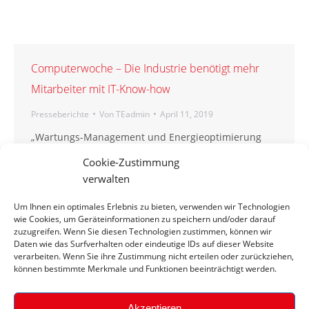
Computerwoche – Die Industrie benötigt mehr
Mitarbeiter mit IT-Know-how
Presseberichte
Von
TEadmin
April 11, 2019
„Wartungs-Management und Energieoptimierung
sind bereits digitalisiert“, bilanziert der 43-Jährige.
Cookie-Zustimmung
So konnte das Unternehmen mit einem neuen Tool
verwalten
des Industrieserviceanbieters Riempp aus
Oberboihingen die Kosten gegenüber
Um Ihnen ein optimales Erlebnis zu bieten, verwenden wir Technologien
herkömmlichen Verfahren im Härteofen um ein
wie Cookies, um Geräteinformationen zu speichern und/oder darauf
zuzugreifen. Wenn Sie diesen Technologien zustimmen, können wir
Drittel reduzieren. … Mehr lesen
Daten wie das Surfverhalten oder eindeutige IDs auf dieser Website
verarbeiten. Wenn Sie ihre Zustimmung nicht erteilen oder zurückziehen,
können bestimmte Merkmale und Funktionen beeinträchtigt werden.
Akzeptieren