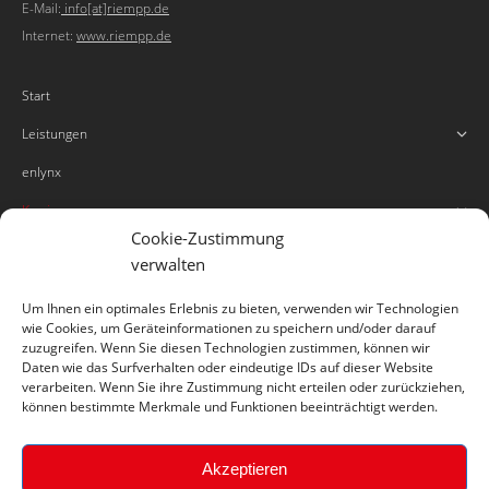
E-Mail:
info[at]riempp.de
Internet:
www.riempp.de
Start
Leistungen
enlynx
Karriere
Cookie-Zustimmung
Ausbildung / Stellen
verwalten
Onlinebewerbung
Um Ihnen ein optimales Erlebnis zu bieten, verwenden wir Technologien
News & Presse
wie Cookies, um Geräteinformationen zu speichern und/oder darauf
zuzugreifen. Wenn Sie diesen Technologien zustimmen, können wir
Kundenportal
Daten wie das Surfverhalten oder eindeutige IDs auf dieser Website
verarbeiten. Wenn Sie ihre Zustimmung nicht erteilen oder zurückziehen,
Info
können bestimmte Merkmale und Funktionen beeinträchtigt werden.
Akzeptieren