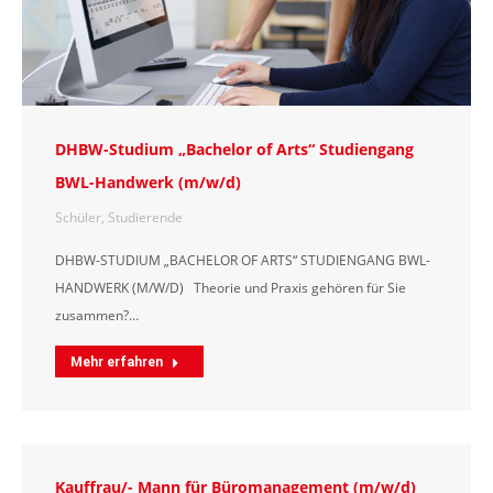
DHBW-Studium „Bachelor of Arts“ Studiengang
BWL-Handwerk (m/w/d)
Schüler
,
Studierende
DHBW-STUDIUM „BACHELOR OF ARTS“ STUDIENGANG BWL-
HANDWERK (M/W/D) Theorie und Praxis gehören für Sie
zusammen?…
Mehr erfahren
Kauffrau/- Mann für Büromanagement (m/w/d)