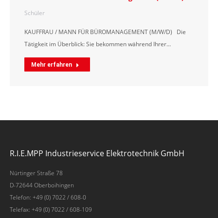
Schüler
KAUFFRAU / MANN FÜR BÜROMANAGEMENT (M/W/D) Die
Tätigkeit im Überblick: Sie bekommen während Ihrer…
Mehr erfahren
R.I.E.MPP Industrieservice Elektrotechnik GmbH
Nürtinger Straße 78
D-72644 Oberboihingen
Telefon: +49 (0) 7022 / 608-0
Telefax: +49 (0) 7022 / 608-109