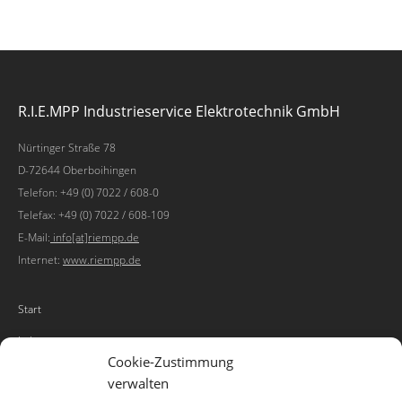
R.I.E.MPP Industrieservice Elektrotechnik GmbH
Nürtinger Straße 78
D-72644 Oberboihingen
Telefon: +49 (0) 7022 / 608-0
Telefax: +49 (0) 7022 / 608-109
E-Mail:
info[at]riempp.de
Internet:
www.riempp.de
Start
Leistungen
Cookie-Zustimmung
enlynx
verwalten